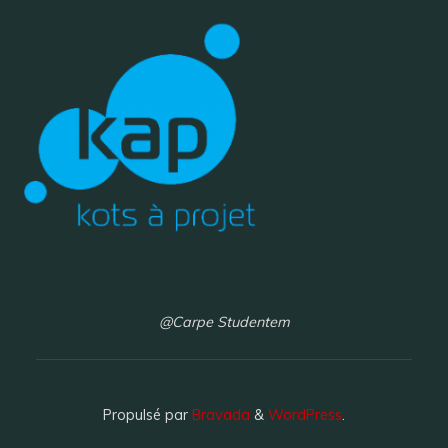
m
e
n
t
s
@Carpe Studentem
Propulsé par
Bravada
&
WordPress
.