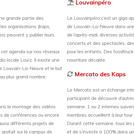
Louvainpéro
une grande partie des
Le Louvainpéro c’est un giga apé
es organisations (kaps,
de Louvain-La-Neuve dans une a
res) peuvent y publier leurs
de l’après-midi, diverses activ
concerts et des spectacles, des
 cet agenda sur nos réseaux
pour les enfants. Des foodtruck
dio locale Louïz. Il existe une
nourriture décalée.
 de Louvain-La-Neuve et le but
Mercato des Kaps
au plus grand nombre.
Le Mercato est un échange int
participant de découvrir d’autre
ons le montage des vidéos.
semaine, 1 ou 2 internes suiven
os de conférences ou encore
membres accueillent à leur tour
ussi différents projets de
Durant cette semaine, tous les p
t gratuit sur le campus de
et de s’investir à 100% dans un 