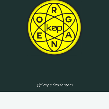
@Carpe Studentem
Propulsé par
Bravada
&
WordPress
.