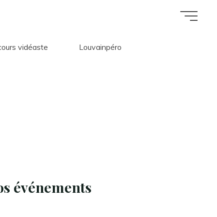
ours vidéaste
Louvainpéro
u
s
s
os événements