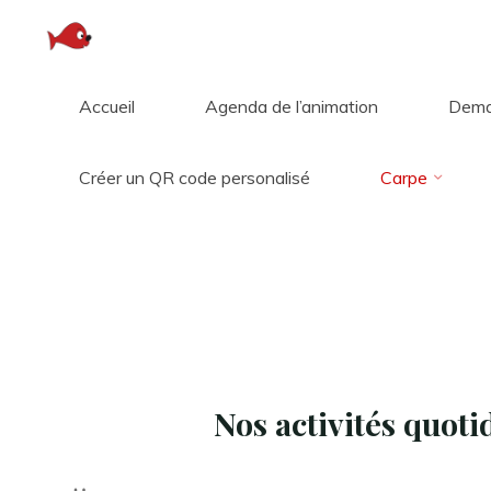
Aller
au
contenu
Accueil
Agenda de l’animation
Dema
Carpe
Studentem
A
Créer un QR code personalisé
Carpe
Nos activités quot