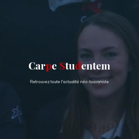
C
a
r
p
e
S
t
u
d
e
n
t
e
m
Retrouvez toute l'actualité néo-louvaniste